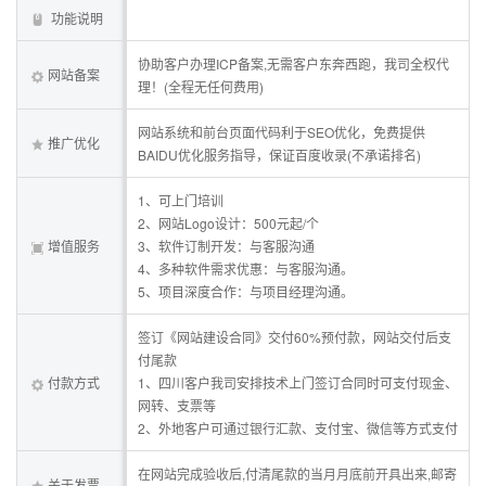
功能说明
协助客户办理ICP备案,无需客户东奔西跑，我司全权代
网站备案
理！(全程无任何费用)
网站系统和前台页面代码利于SEO优化，免费提供
推广优化
BAIDU优化服务指导，保证百度收录(不承诺排名)
1、可上门培训
2、网站Logo设计：500元起/个
增值服务
3、软件订制开发：与客服沟通
4、多种软件需求优惠：与客服沟通。
5、项目深度合作：与项目经理沟通。
签订《网站建设合同》交付60%预付款，网站交付后支
付尾款
付款方式
1、四川客户我司安排技术上门签订合同时可支付现金、
网转、支票等
2、外地客户可通过银行汇款、支付宝、微信等方式支付
在网站完成验收后,付清尾款的当月月底前开具出来,邮寄
关于发票