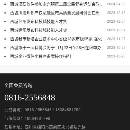
西城汉联软件参加永兴镇第二届全民健身运动会取得优异成绩
2024-04-22
西城川渝知识产权赋能区域高质量发展研讨会在绵举行
2023-12-13
西城绵阳发布科技城技能人才贷
2023-12-04
西城绵阳发布科技城技能人才贷
2023-12-04
西城我市新增企业技术中心省级18家市级65家 强化创新主体地位 增强技术创新能力
2023-11-07
西城第十一届科博会将于11月22日至26日在绵举办
2023-10-27
西城企业微信小程序备案操作指引
2023-10-26
全国免费咨询
0816-2556848
业务咨询：0816-2556848 / 18084881799
节假值班：18084881799
联系地址：四川省绵阳市高新区永兴镇弘光路