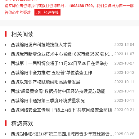
请立即点击咨询我们或拨打咨询热线：
18084881799
，我们会详细为你一一解
答你心中的疑难。
项目经理在线
相关阅读
西城绵阳发布科技城技能人才贷
2023-12-04
西城我市新增企业技术中心省级18家市级65家 强化创新主体地位 增强技术创新能力
2023-11-07
西城第十一届科博会将于11月22日至26日在绵举办
2023-10-27
西城绵阳市全力推进“五经普”单位清查工作
2023-10-12
西城以知识产权赋能绵阳高质量发展
2023-10-11
西城“超级黄金周”数据折射中国经济持续复苏动能
2023-10-11
西城绵阳市通报第三季度环境质量状况
2023-10-11
西城网络安全宣传周｜“线上+线下”共筑网络安全防线
2023-09-21
猜您喜欢
西城GNMB“汉联杯”第三届四川城市青少年篮球邀请赛盛大举行
2025-03-28