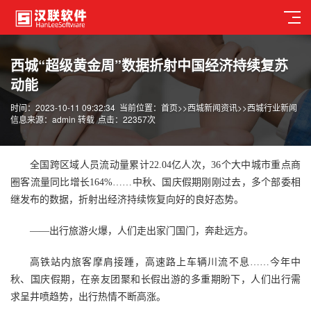
西城“超级黄金周”数据折射中国经济持续复苏
动能
时间：2023-10-11 09:32:34
当前位置：
首页
>>
西城新闻资讯
>>
西城行业新闻
信息来源：admin 转载
点击：22357次
全国跨区域人员流动量累计22.04亿人次，36个大中城市重点商
圈客流量同比增长164%……中秋、国庆假期刚刚过去，多个部委相
继发布的数据，折射出经济持续恢复向好的良好态势。
——出行旅游火爆，人们走出家门国门，奔赴远方。
高铁站内旅客摩肩接踵，高速路上车辆川流不息……今年中
秋、国庆假期，在亲友团聚和长假出游的多重期盼下，人们出行需
求呈井喷趋势，出行热情不断高涨。