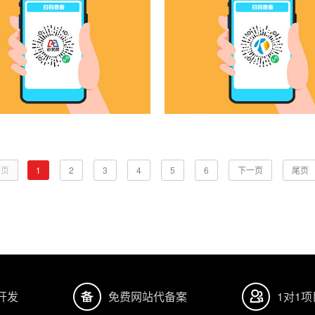
一页
1
2
3
4
5
6
下一页
尾页
开发
免费网站代备案
1对1