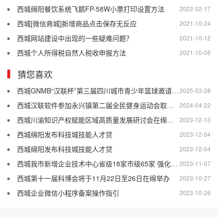
西城绵阳餐饮系统飞鹅FP-58W小票打印设置方法
2022-02-17
西城[微信商城]新增商品点击保存无反应
2021-10-24
西城网站建设中出现的一些疑难问题？
2021-10-12
西城个人所得税自然人税收申报方法
2021-10-05
猜您喜欢
西城GNMB“汉联杯”第三届四川城市青少年篮球邀请赛盛大举行
2025-03-28
西城汉联软件参加永兴镇第二届全民健身运动会取得优异成绩
2024-04-22
西城川渝知识产权赋能区域高质量发展研讨会在绵举行
2023-12-13
西城绵阳发布科技城技能人才贷
2023-12-04
西城绵阳发布科技城技能人才贷
2023-12-04
西城我市新增企业技术中心省级18家市级65家 强化创新主体地位 增强技术创新能力
2023-11-07
西城第十一届科博会将于11月22日至26日在绵举办
2023-10-27
西城企业微信小程序备案操作指引
2023-10-26