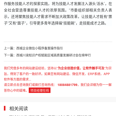
作服务技能人才的探索实践，将为技能人才发展注入源头‘活水’，在
全社会营造尊重技能人才的浓厚氛围。”市委组织部相关负责人表
示，还将聚焦技能人才需求不断加大政策改革，让技能人才既有“票
子”又有“面子”，引导更多青年选择端“技能碗”，走技能成才之路。
上一篇：西城企业微信小程序备案操作指引
下一篇：西城川渝知识产权赋能区域高质量发展研讨会在绵举行
我们凭借多年的网站建设经验，坚持以“
为企业创造价值，让软件触手可及
”为宗
旨，得到了客户的一致好评。如果您有网站建设、微信开发、ERP系统、APP
软件等方面的需求...
请立即点击咨询我们或拨打咨询热线：
18084881799
，我们会详细为你一一解
答你心中的疑难。
项目经理在线
相关阅读