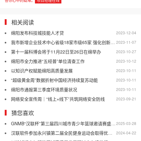
答你心中的疑难。
项目经理在线
相关阅读
绵阳发布科技城技能人才贷
2023-12-04
我市新增企业技术中心省级18家市级65家 强化创新主体地位 增强技术创新能力
2023-11-07
第十一届科博会将于11月22日至26日在绵举办
2023-10-27
绵阳市全力推进“五经普”单位清查工作
2023-10-12
以知识产权赋能绵阳高质量发展
2023-10-11
“超级黄金周”数据折射中国经济持续复苏动能
2023-10-11
绵阳市通报第三季度环境质量状况
2023-10-11
网络安全宣传周｜“线上+线下”共筑网络安全防线
2023-09-21
猜您喜欢
GNMB“汉联杯”第三届四川城市青少年篮球邀请赛盛大举行
2025-03-28
汉联软件参加永兴镇第二届全民健身运动会取得优异成绩
2024-04-22