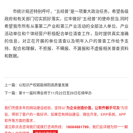
市统计局还特别呼吁，“五经普”是一项重大政治任务，希望各级
政府和有关部门切实抓好落实，扛牢做好“五经普”的使命担当;同时
希望我市所有从事第二产业和第三产业活动的全部法人单位、产业
活动单位和个体经营户积极配合单位清查工作，及时提供真实准确
的信息，对正在开展的单位清查以及明年入户的普查工作给予支
持、配合和理解，不拒报、不瞒报、不漏报和不虚报相关普查资料
和数据。
上一篇：以知识产权赋能绵阳高质量发展
下一篇：第十一届科博会将于11月22日至26日在绵举办
我们凭借多年的网站建设经验，坚持以“
为企业创造价值，让软件触手可及
”为宗
旨，得到了客户的一致好评。如果您有网站建设、微信开发、ERP系统、APP
软件等方面的需求...
请立即点击咨询我们或拨打咨询热线：
18084881799
，我们会详细为你一一解