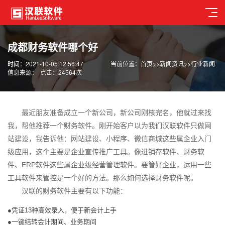
成都财务软件哪个好
时间：2021-10-05 12:56:47
当前位置：
首页
>>
新闻资讯
>>
行业新闻
信息来源：
点击：24564次
最近朋友准备成立一个新公司，新公司刚核完名，他就过来找
我，帮他推荐一个财务软件。刚开始客户以为我们汉联软件只做网
站建设，我告诉他：网站建设、小程序、微信商城这些属企业入门
级应用，这个主要是企业宣传推广工具。像进销存软件、财务软
件、ERP软件这些属企业级经营管理软件。要管好企业，运用一些
工具软件来管控是一个好的方法。那么如何选择财务软件呢。
汉联的财务软件主要有以下功能：
●凭证13种高效录入，便于新会计上手
●一键结转会计期间、业务期间